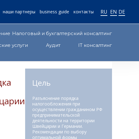
RU
EN
DE
наши партнеры
business guide
контакты
ение
Налоговый и бухгалтерский консалтинг
ские услуги
Аудит
IT консалтинг
Цель
йцарии
Разъяснение порядка
налогообложения при
осуществлении гражданином РФ
предпринимательской
деятельности на территории
Швейцарии и Германии.
Рекомендации по выбору
оптимальной формы