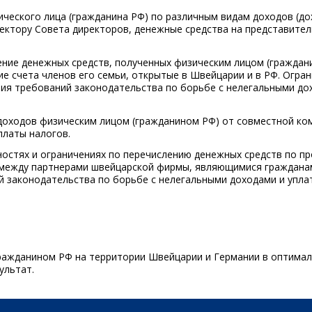
ческого лица (гражданина РФ) по различным видам доходов (до
ректору Совета директоров, денежные средства на представител
ение денежных средств, полученных физическим лицом (граждани
ие счета членов его семьи, открытые в Швейцарии и в РФ. Огран
ния требований законодательства по борьбе с нелегальными до
доходов физическим лицом (гражданином РФ) от совместной ко
платы налогов.
остях и ограничениях по перечислению денежных средств по п
 между партнерами швейцарской фирмы, являющимися граждана
й законодательства по борьбе с нелегальными доходами и упла
ражданином РФ на территории Швейцарии и Германии в оптима
ультат.