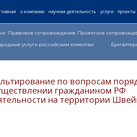
главная
о компании
научная деятельность
услуги
проекты
инг
Правовое сопровождение
Проектное сопровожд
родные услуги российским клиентам
Бухгалтер
уществлении гражданином РФ
ятельности на территории Шве