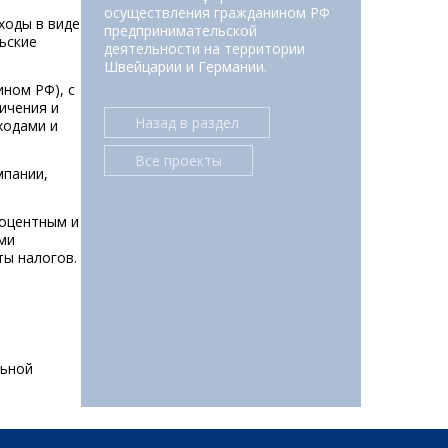
осуществления гражданином РФ
ходы в виде
предпринимательской
ьские
деятельности на территории
Швейцарии и Германии.
ном РФ), с
ичения и
Назад в раздел
ходами и
Все проекты
мпании,
роцентным и
ми
ты налогов.
льной